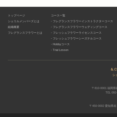
トップページ
コース一覧
シェリルメンバーズとは
-
フレグランスフラワーインストラクターコース
組織概要
-
フレグランスフラワーウェディングコース
フレグランスフラワーとは
-
フレッシュフラワーライセンスコース
-
フレッシュフラワーシーズナルコース
-
Hobbyコース
-
Trial Lesson
シ
〒810-0001 福
TEL 092-
〒450-0002 愛知県